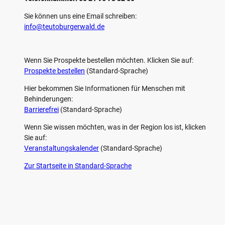
e
u
d
s
f
m
i
l
Sie können uns eine Email schreiben:
w
e
o
l
w
h
info@teutoburgerwald.de
n
w
r
e
)
.
.
n
t
(
e
w
Wenn Sie Prospekte bestellen möchten. Klicken Sie auf:
u
e
t
Prospekte bestellen
(Standard-Sprache)
i
o
t
b
e
Hier bekommen Sie Informationen für Menschen mit
u
r
Behinderungen:
r
a
g
u
Barrierefrei
(Standard-Sprache)
e
f
r
w
Wenn Sie wissen möchten, was in der ­Region los ist, klicken
w
w
Sie auf:
a
w
l
.
Veranstaltungskalender
(Standard-Sprache)
d
t
.
e
Zur Startseite in Standard-Sprache
d
u
e
t
/
o
S
b
t
u
a
F
P
Y
I
r
a
i
o
n
n
g
c
n
u
s
d
e